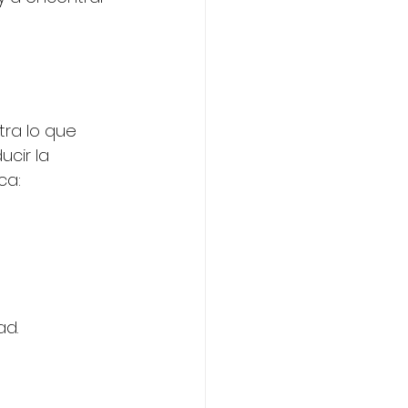
ra lo que 
cir la 
ca:
ad.