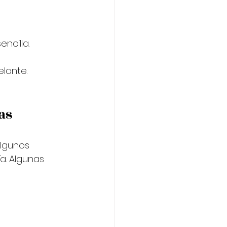
ncilla.
lante. 
as
lgunos 
a. Algunas 