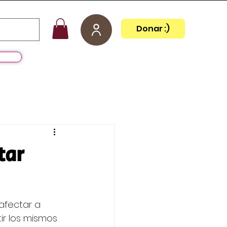
Donar :)
 GRATIS
Blog
Sobre Mr.Mind
Libros
Part
tar
afectar a 
r los mismos 