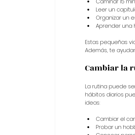
Caminar 15 min
Leer un capítul
Organizar un e
Aprender una h
Estas pequeñas vic
Además, te ayudan 
Cambiar la r
La rutina puede s
hábitos diarios pu
ideas:
Cambiar el cam
Probar un hobby