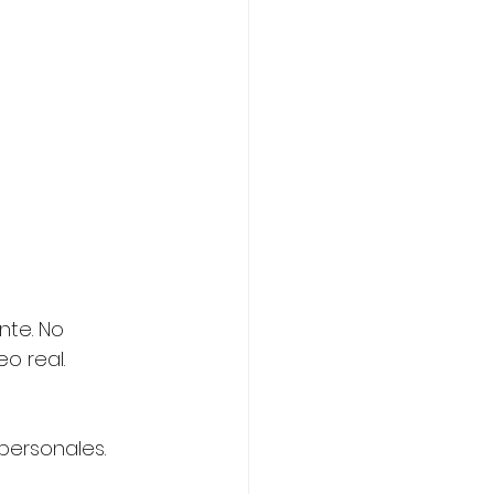
nte. No 
o real. 
personales.