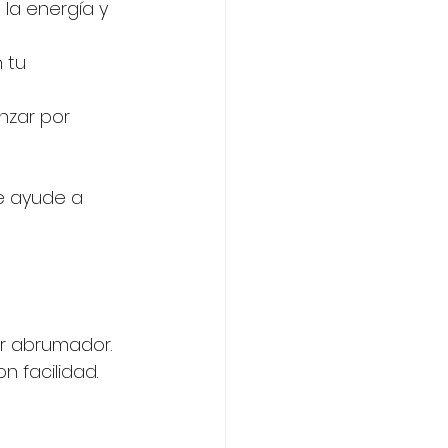
la energía y 
 tu 
nzar por 
e ayude a 
r abrumador. 
 facilidad. 