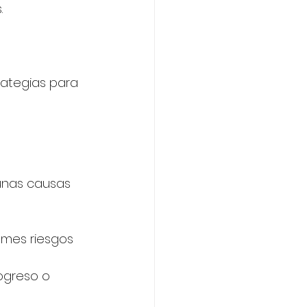
.
ategias para 
unas causas 
omes riesgos 
rogreso o 