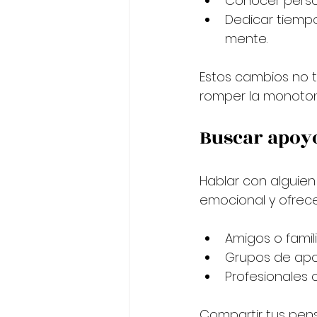
Conocer perso
Dedicar tiempo
mente.
Estos cambios no ti
romper la monotoní
Buscar apoyo
Hablar con alguien
emocional y ofrece
Amigos o famil
Grupos de apoy
Profesionales
Compartir tus pens