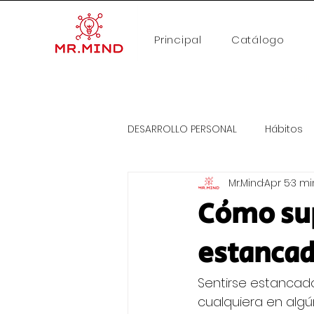
Principal
Catálogo
🚨 Fal
DESARROLLO PERSONAL
Hábitos
Mr.Mind
Apr 5
3 mi
Cómo sup
estancad
Sentirse estancad
cualquiera en algú