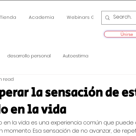
Tienda
Academia
Webinars Gratis
Cursos
tan pocos para llegar a 1000 miembros
Únirse
desarrollo personal
Autoestima
n read
erar la sensación de es
o en la vida
o en la vida es una experiencia común que puede 
n momento. Esa sensación de no avanzar, de repeti