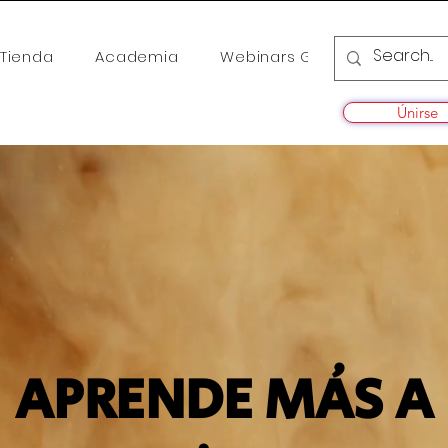
Tienda
Academia
Webinars Gratis
Cursos
tan pocos para llegar a 1000 miembros
Únirse
APRENDE MÁS A