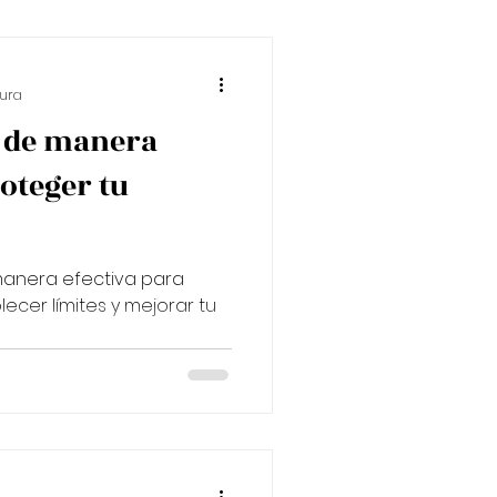
r la motivación diaria
tura
" de manera
 tus finanzas
roteger tu
manera efectiva para
ecer límites y mejorar tu