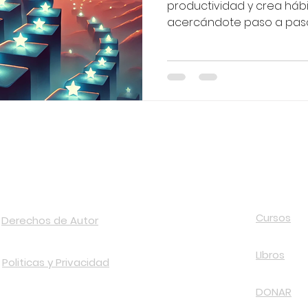
productividad y crea hábit
acercándote paso a paso
AVISO LEGAL Y POLÍTICA DE PRIVACIDAD
OTROS
Cursos
Derechos de Autor
LIbros
Politicas y Privacidad
DONAR