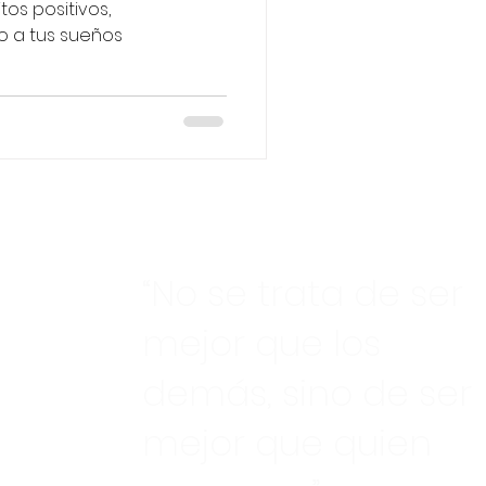
os positivos,
 a tus sueños
“No se trata de ser
mejor que los
demás, sino de ser
mejor que quien