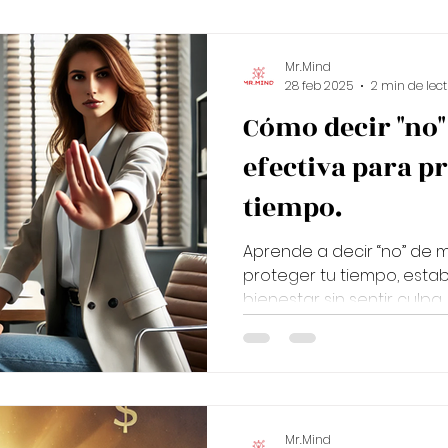
ional
Mejora tu inteligencia emocional
Cómo mantene
Mr.Mind
28 feb 2025
2 min de lec
Cómo decir "no
s
Consejos para tu salud y bienestar
Cómo gestionar
efectiva para p
tiempo.
po
Aprende a decir “no” de 
proteger tu tiempo, establ
bienestar sin sentir culpa.
Mr.Mind