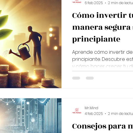
6 feb 2025
2 min de lect
Cómo invertir t
manera segura 
principiante
Aprende cómo invertir d
principiante. Descubre est
y cómo hacer crecer tu di
Mr.Mind
4 feb 2025
2 min de lect
Consejos para 