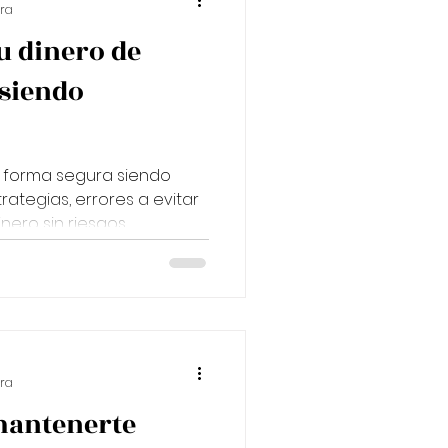
ura
u dinero de
siendo
e forma segura siendo
rategias, errores a evitar
nero sin riesgos.
ura
mantenerte