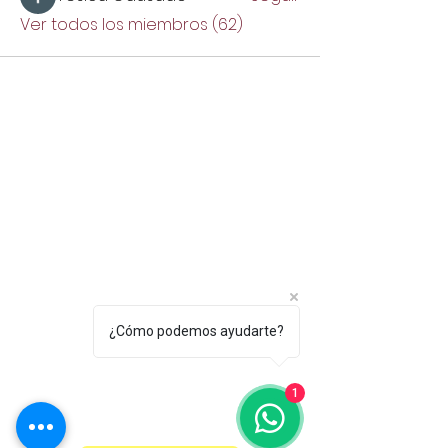
Ver todos los miembros (62)
Apoyame aquí
✨ Si mis contenidos te inspiran y te
ayudan en tu camino de crecimiento,
puedes apoyarme con una
propina/donación. Tu aporte me
motiva a seguir compartiendo más
herramientas de desarrollo personal
🙌
¿Cómo podemos ayudarte?
¿Te gusta mi contenido? Tu apoyo
1
hace posible que siga creando más
recursos de desarrollo personal.