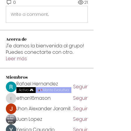
0
21
Write a comment...
Acerca de
¡Te damos la bienvenida al grupo!
Puedes conectarte con otro
...
Leer más
Miembros
Rafael Hernandez
Seguir
Activo 🎮
Mente Evolutiva
ethan16mason
Seguir
ethan16mason
Jhon Alexander Jaramillo Salazar
Seguir
Juan Lopez
Seguir
Yesica Causado
Seguir