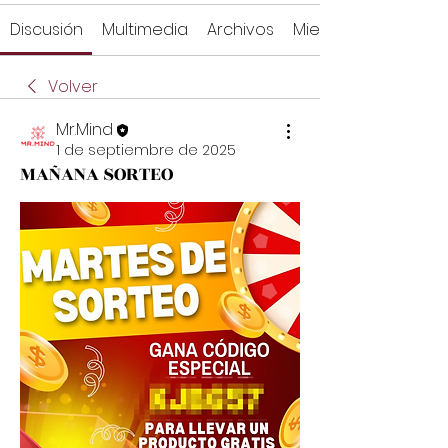
Discusión
Multimedia
Archivos
Miembros
Volver
Mr.Mind
1 de septiembre de 2025
MAÑANA SORTEO